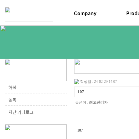
연혁
공정과정
하복
오시는길
동복
작성일 : 24-02-29 14:07
하복
107
동복
글쓴이 :
최고관리자
지난 카다로그
107