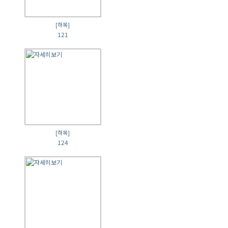
[하복]
121
[하복]
124