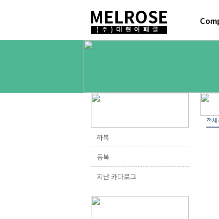
연혁
전체
하복
동복
지난 카다로그