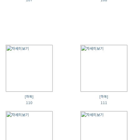
[하복]
[하복]
110
111