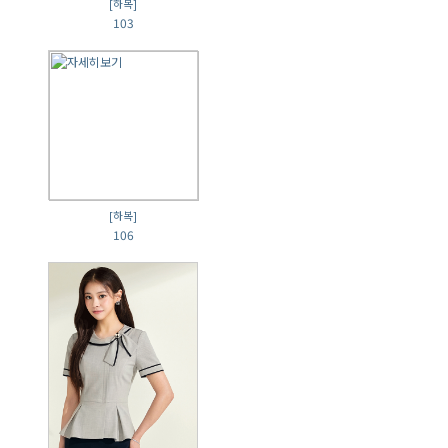
[하복]
103
[하복]
106