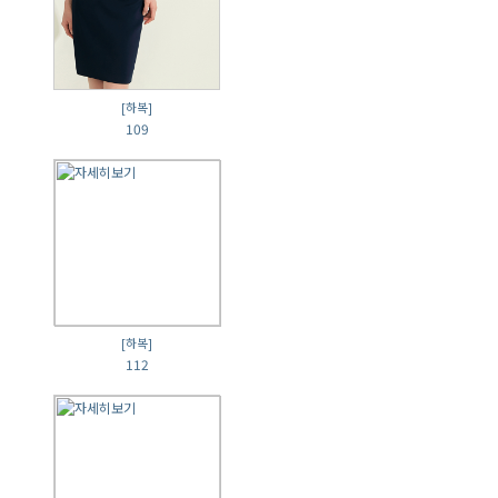
[하복]
109
[하복]
112