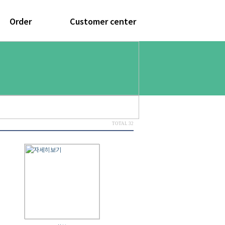
이즈표
공지사항
제품발주서
자주묻는질문
질문과답변
TOTAL 32