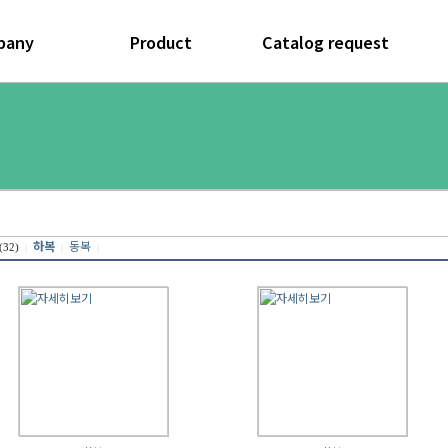
공정과정
하복
오시는길
동복
지난 카다로그
신청
사
하복
동복
(32)
|
|
|