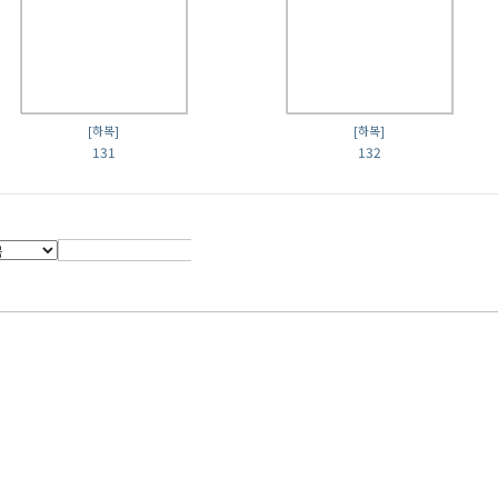
[하복]
[하복]
131
132