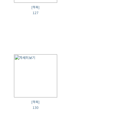
[하복]
127
[하복]
130