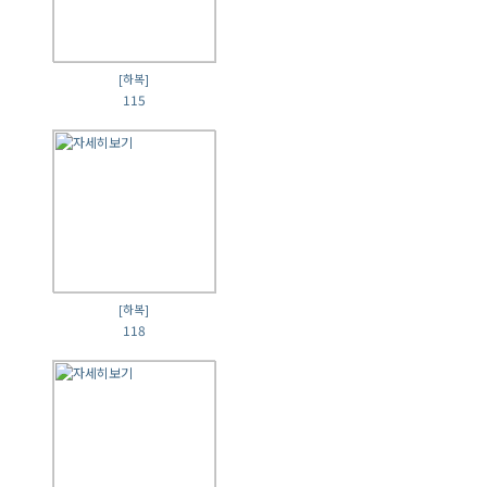
[하복]
115
[하복]
118