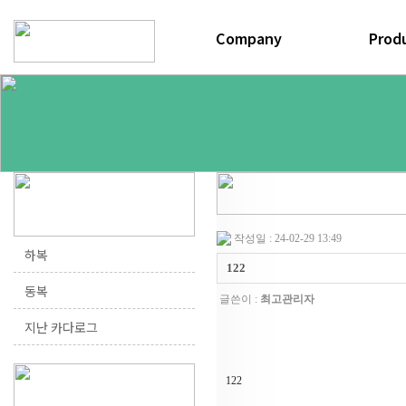
연혁
공정과정
하복
오시는길
동복
작성일 : 24-02-29 13:49
하복
122
동복
글쓴이 :
최고관리자
지난 카다로그
122