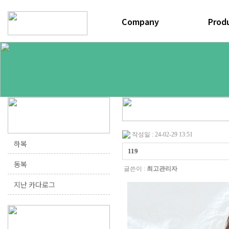
연혁
공정과정
하복
오시는길
동복
작성일 : 24-02-29 13:51
하복
119
동복
글쓴이 :
최고관리자
지난 카다로그