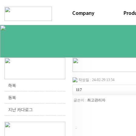
연혁
공정과정
하복
오시는길
동복
작성일 : 24-02-29 13:54
하복
117
동복
글쓴이 :
최고관리자
지난 카다로그
.