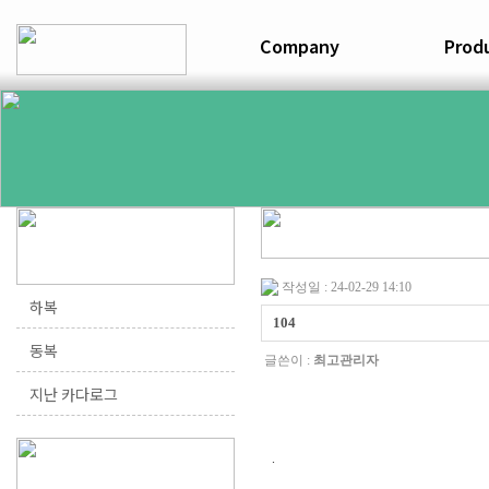
연혁
공정과정
하복
오시는길
동복
작성일 : 24-02-29 14:10
하복
104
동복
글쓴이 :
최고관리자
지난 카다로그
.